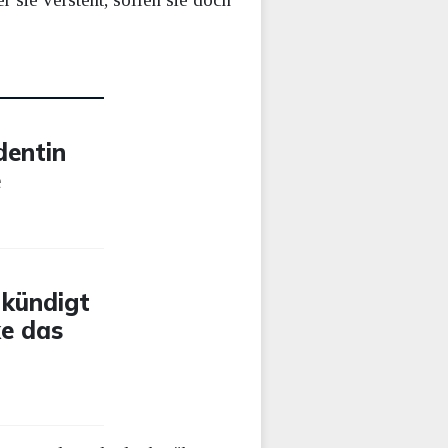
dentin
e
 kündigt
ke das