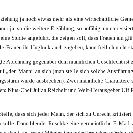
eziehung ja noch etwas mehr als eine wirtschaftliche Geme
ja, so die weitere Erzählung, so unfähig, uninteressiert 
 eine Studie angeführt, die zeigen soll, dass Frauen am glü
le-Frauen ihr Unglück auch zugeben, kann freilich nicht s
gte Ablehnung gegenüber dem männlichen Geschlecht ist z
uf „den Mann“ an sich (man stelle sich solche Ausführun
ungssturm würde ausbrechen). Zwei männliche Charaktere 
ben: Nius-Chef Julian Reichelt und Welt-Herausgeber Ulf 
telle, dass sich jeder Mann, der sich zu Unrecht kritisiert f
olle. Dann blendet Reschke eine vermeintliche E-Mail-Ad
 sie den Gag. Wenn Männer jemanden brauchen würden, der 