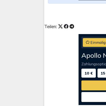
Teilen:
Einmalig
Apollo 
Zahlungsopti
10 €
15