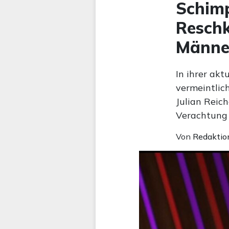
Schimp
Reschk
Männe
In ihrer ak
vermeintlic
Julian Reich
Verachtung 
Von
Redaktio