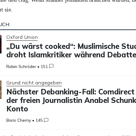
t sie.
UCH:
Oxford Union
„Du wärst cooked“: Muslimische Stu
droht Islamkritiker während Debatt
Robin Schröder
•
151
Grund nicht angegeben
Nächster Debanking-Fall: Comdirect
der freien Journalistin Anabel Schun
Konto
Boris Cherny
•
145