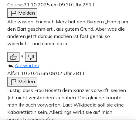
Criticus
31.10.2025 um 09:30 Uhr
281T
Melden
Alle wissen: Friedrich Merz hat den Bürgern „Honig um
den Bart geschmiert“, aus gutem Grund. Aber was die
anderen jetzt daraus machen ist fast genau so
widerlich – und dumm dazu.
3
Antworten
Alf
31.10.2025 um 08:02 Uhr
281T
Melden
Lustig, dass Frau Bosetti dem Kanzler vorwirft, seinen
Job nicht verstanden zu haben. Das gleiche könnte
man ihr auch vorwerfen. Laut Wikipedia soll sie eine
Kabarettistin sein. Allerdings wirkt sie auf mich
gänzlich humorbefreit.
Dieser Artikel ist kostenlos für alle –
Leider hat sie mit der Aussage zu Merz trotzdem recht,
dank
Freunden von Apollo News »
allerdings anders als sie denkt…