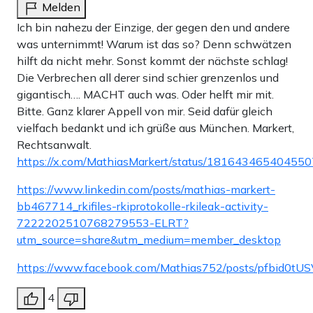
Melden
Ich bin nahezu der Einzige, der gegen den und andere
was unternimmt! Warum ist das so? Denn schwätzen
hilft da nicht mehr. Sonst kommt der nächste schlag!
Die Verbrechen all derer sind schier grenzenlos und
gigantisch…. MACHT auch was. Oder helft mir mit.
Bitte. Ganz klarer Appell von mir. Seid dafür gleich
vielfach bedankt und ich grüße aus München. Markert,
Rechtsanwalt.
https://x.com/MathiasMarkert/status/18164346540455
https://www.linkedin.com/posts/mathias-markert-
bb467714_rkifiles-rkiprotokolle-rkileak-activity-
7222202510768279553-ELRT?
utm_source=share&utm_medium=member_desktop
https://www.facebook.com/Mathias752/posts/pfbid
4