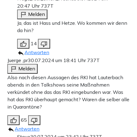
20:47 Uhr
737T
Melden
Ja, das ist Hass und Hetze. Wo kommen wir denn
da hin?
14
Antworten
Juerge ,pr
30.07.2024 um 18:41 Uhr
737T
Melden
Also nach diesen Aussagen des RKI hat Lauterbach
abends in den Talkshows seine Maßnahmen
verkündet ohne das das RKI eingebunden war. Was
hat das RKI überhaupt gemacht? Waren die selber alle
in Quarantäne?
65
Antworten
Steve
30.07.2024 um 23:42 Uhr
737T