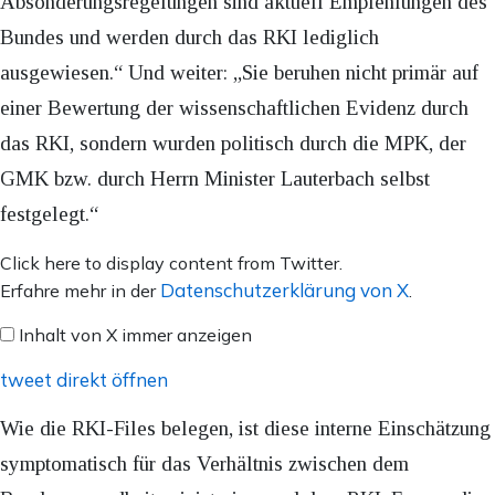
Absonderungsregelungen sind aktuell Empfehlungen des
Bundes und werden durch das RKI lediglich
ausgewiesen.“ Und weiter: „Sie beruhen nicht primär auf
einer Bewertung der wissenschaftlichen Evidenz durch
das RKI, sondern wurden politisch durch die MPK, der
GMK bzw. durch Herrn Minister Lauterbach selbst
festgelegt.“
Inhalt
Click here to display content from Twitter.
von
Datenschutzerklärung von X
Erfahre mehr in der
.
X
Inhalt von X immer anzeigen
anzeigen
tweet direkt öffnen
Wie die RKI-Files belegen, ist diese interne Einschätzung
symptomatisch für das Verhältnis zwischen dem