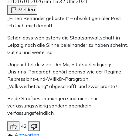
Tztz
16.01.2026 um 15:32 Uhr
202T
Melden
„Einen Reminder gebastelt“ – absolut genialer Post.
Ich lach mich kaputt.
Schön dass wenigstens die Staatsanwaltschaft in
Leipzig noch alle Sinne beieinander zu haben scheint.
Gut so und weiter so !
Ungeachtet dessen: Der Majestätsbeleidigungs-
Unsinns-Paragraph gehört ebenso wie der Regime-
Repressions-und-Willkür-Paragraph
„Volksverhetzung“ abgeschafft, und zwar pronto !
Beide Strafbestimmungen sind nicht nur
verfassungswidrig sondern obendrein
verfassungsfeindlich.
42
Antworten