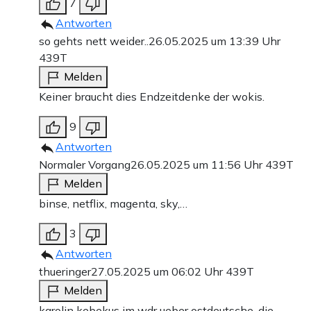
7
Antworten
so gehts nett weider..
26.05.2025 um 13:39 Uhr
439T
Melden
Keiner braucht dies Endzeitdenke der wokis.
9
Antworten
Normaler Vorgang
26.05.2025 um 11:56 Uhr
439T
Melden
binse, netflix, magenta, sky,…
3
Antworten
thueringer
27.05.2025 um 06:02 Uhr
439T
Melden
karolin kebekus im wdr ueber ostdeutsche, die