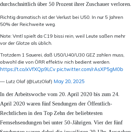
durchschnittlich über 50 Prozent ihrer Zuschauer verloren.
Richtig dramatisch ist der Verlust bei U50. In nur 5 Jahren
50% der Reichweite weg.
Note: Vmtl spielt da C19 bissi rein, weil Leute saßen mehr
vor der Glotze als üblich.
Trotzdem 1 Sauerei, daß U50/U40/U30 GEZ zahlen muss,
obwohl die von ÖRR effektiv nich bedient werden.
https://t.co/xVfXQp9LCv
pic.twitter.com/rAsXP5gM0b
May 20, 2025
— Lutz Olaf (@LutzOlaf)
In der Arbeitswoche vom 20. April 2020 bis zum 24.
April 2020 waren fünf Sendungen der Öffentlich-
Rechtlichen in den Top Zehn der beliebtesten
Fernsehsendungen bei unter 50-Jährigen. Vier der fünf
Sendungen waren dabei die jeweiligen 20-Uhr-Ausgaben