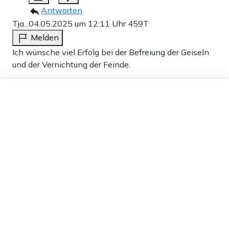
Antworten
Tja...
04.05.2025 um 12:11 Uhr
459T
Melden
Ich wünsche viel Erfolg bei der Befreiung der Geiseln
und der Vernichtung der Feinde.
19
Dieser Artikel ist kostenlos für alle –
dank
Freunden von Apollo News »
Antworten
Kleiner grüner
04.05.2025 um 13:51 Uhr
459T
Melden
viel Erfolg der IDF bei der Neutralisierung der
Terroristen.
11
Antworten
Aristophanes
04.05.2025 um 12:52 Uhr
459T
Melden