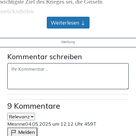
wichtigste Ziel des Krieges sei, die Geiseln
zurückzuholen.
Weiterlesen
Teilen:
Zu den Kommentaren (9)
Werbung
Kommentar schreiben
Einmalig
Monatlich
Apollo News unterstützen
Zahlungsoptionen:
Pay
Pay
25 €
10 €
15 €
50 €
100 €
9 Kommentare
Mesrine
04.05.2025 um 12:12 Uhr
459T
Weiter zum Zahlen
Melden