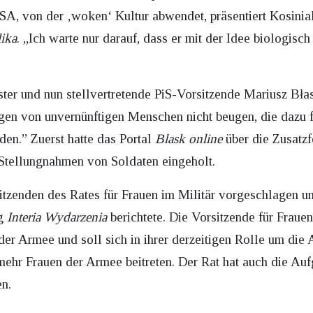
USA, von der ‚woken‘ Kultur abwendet, präsentiert Kosin
ika
. „Ich warte nur darauf, dass er mit der Idee biologis
ter und nun stellvertretende PiS-Vorsitzende Mariusz Bła
gen von unvernünftigen Menschen nicht beugen, die dazu f
den.” Zuerst hatte das Portal
Blask online
über die Zusatz
 Stellungnahmen von Soldaten eingeholt.
itzenden des Rates für Frauen im Militär vorgeschlagen 
ng
Interia Wydarzenia
berichtete. Die Vorsitzende für Frauen
 der Armee und soll sich in ihrer derzeitigen Rolle um die
ehr Frauen der Armee beitreten. Der Rat hat auch die Auf
en.