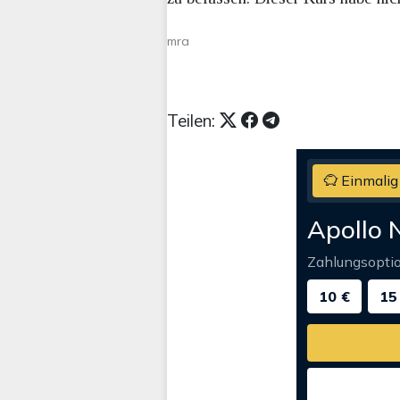
mra
Teilen:
Einmalig
Apollo 
Zahlungsopti
10 €
15