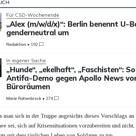
UCH:
Für CSD-Wochenende
„Alex (m/w/d/x)“: Berlin benennt U-
genderneutral um
Redaktion
•
192
In eigener Sache
„Hunde“, „ekelhaft“, „Faschisten“: So 
Antifa-Demo gegen Apollo News vor
Büroräumen
Marie Rahenbrock
•
274
ss man sich in der Truppe angesichts dieses Vorschlags an
ee sei, sich auf Krisensituationen vorzubereiten und nicht
hts mit dem täglichen Leben von Soldaten zu tun.