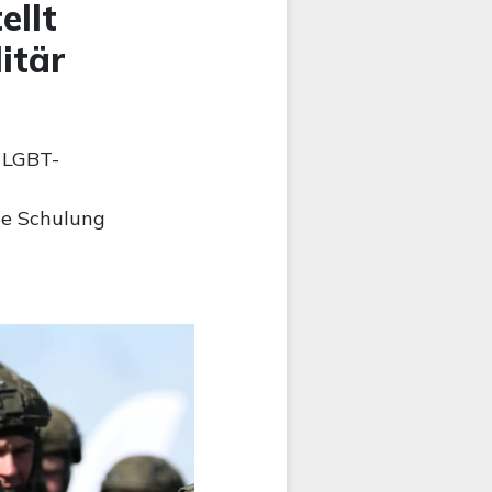
ellt
itär
 LGBT-
ie Schulung