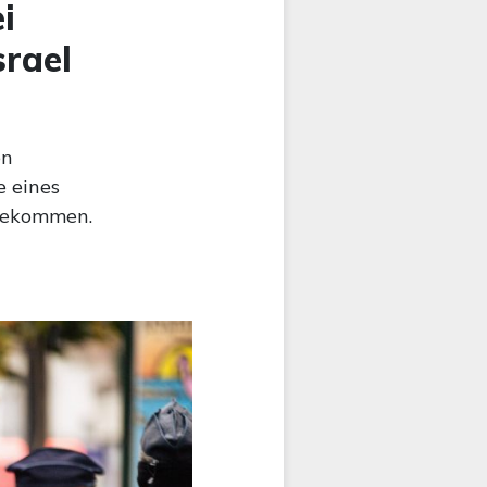
i
srael
en
e eines
 gekommen.