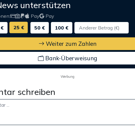
News unterstützen
onen:
Pay
Pay
25 €
 €
50 €
100 €
Weiter zum Zahlen
Bank-Überweisung
Werbung
tar schreiben