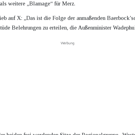
als weitere „Blamage“ für Merz.
eb auf X: „Das ist die Folge der anmaßenden Baerbock’sc
itüde Belehrungen zu erteilen, die Außenminister Wadephul
Werbung
der beiden frei werdenden Sitze der Regionalgruppe „West