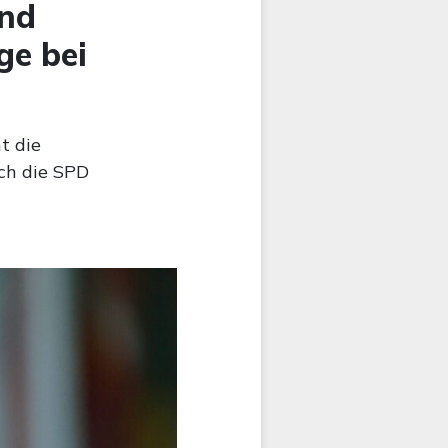
und
ge bei
t die
ch die SPD