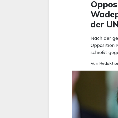
Opposi
Wadeph
der U
Nach der ge
Opposition 
schießt geg
Von
Redaktio