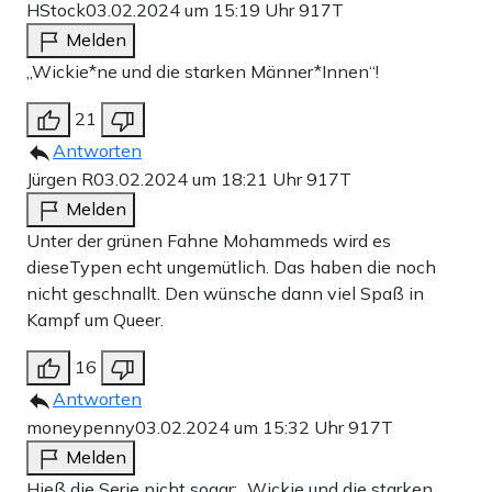
HStock
03.02.2024 um 15:19 Uhr
917T
Melden
„Wickie*ne und die starken Männer*Innen“!
21
Antworten
Jürgen R
03.02.2024 um 18:21 Uhr
917T
Melden
Unter der grünen Fahne Mohammeds wird es
dieseTypen echt ungemütlich. Das haben die noch
nicht geschnallt. Den wünsche dann viel Spaß in
Kampf um Queer.
16
Antworten
moneypenny
03.02.2024 um 15:32 Uhr
917T
Melden
Hieß die Serie nicht sogar: „Wickie und die starken