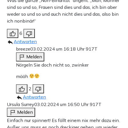
Was die ganze „Non-Binarität“ angeht: „Mäh, Männer
sind so und so, Frauen sind dies und das, ich bin aber
weder so und so und auch nicht dies und das, also bin
ich nonbinär!“
6
Antworten
breeze
03.02.2024 um 16:18 Uhr
917T
Melden
Nörgeln Sie doch nicht so, zwinker
määh
2
Antworten
Ursula Surrey
03.02.2024 um 16:50 Uhr
917T
Melden
Einfach nur spinnert! Es fällt einem nix mehr dazu ein.
Außer, uns muss es noch dreckiger gehen, um wieder