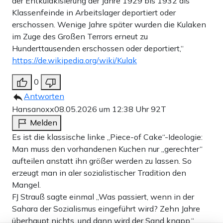
der Entkulakisierung der Jahre 1929 bis 1932 als
Klassenfeinde in Arbeitslager deportiert oder
erschossen. Wenige Jahre später wurden die Kulaken
im Zuge des Großen Terrors erneut zu
Hunderttausenden erschossen oder deportiert,“
https://de.wikipedia.org/wiki/Kulak
0
Antworten
Hansanoxx
08.05.2026 um 12:38 Uhr
92T
Melden
Es ist die klassische linke „Piece-of Cake“-Ideologie:
Man muss den vorhandenen Kuchen nur „gerechter“
aufteilen anstatt ihn größer werden zu lassen. So
erzeugt man in aler sozialistischer Tradition den
Mangel.
FJ Strauß sagte einmal „Was passiert, wenn in der
Sahara der Sozialismus eingeführt wird? Zehn Jahre
überhaupt nichts, und dann wird der Sand knapp.“