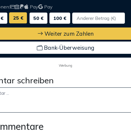
onen:
Pay
Pay
25 €
 €
50 €
100 €
Weiter zum Zahlen
Bank-Überweisung
Werbung
tar schreiben
ommentare