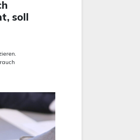
ch
, soll
ieren.
brauch