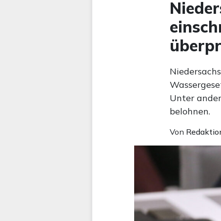
Nieder
einsch
überpr
Niedersach
Wassergeset
Unter ander
belohnen.
Von
Redaktio