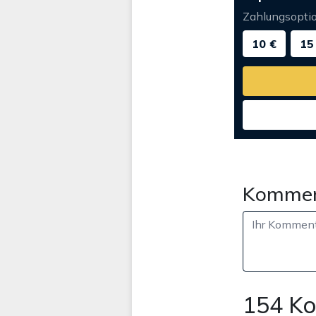
Zahlungsopti
10 €
15
Kommen
154 K