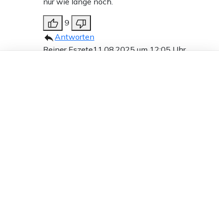
nur wie lange noch.
9
Antworten
Reiner Eszete
11.08.2025 um 12:05 Uhr
Dieser Artikel ist kostenlos für alle –
361T
dank
Freunden von Apollo News »
Melden
Dann kommen endlich mal wieder die
Waserwerfer und Knüppelschwinger zum
Einsatz. Bei den PaliDemos trauen sie sich ja
nicht und kommen aus der Übung.
9
Antworten
Ditschi
11.08.2025 um 11:43 Uhr
361T
Melden
Sofort Demo gegen Rechts und AfD.