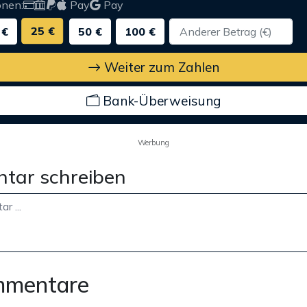
onen:
Pay
Pay
25 €
 €
50 €
100 €
Weiter zum Zahlen
Bank-Überweisung
Werbung
tar schreiben
mmentare