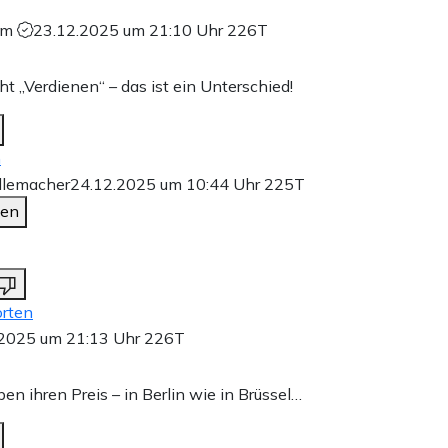
sum
23.12.2025 um 21:10 Uhr
226T
cht „Verdienen“ – das ist ein Unterschied!
n
llemacher
24.12.2025 um 10:44 Uhr
225T
den
rten
.2025 um 21:13 Uhr
226T
ben ihren Preis – in Berlin wie in Brüssel…