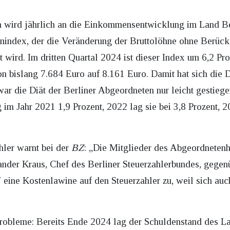
 wird jährlich an die Einkommensentwicklung im Land Ber
index, der die Veränderung der Bruttolöhne ohne Berücksi
lt wird. Im dritten Quartal 2024 ist dieser Index um 6,2 Pr
on bislang 7.684 Euro auf 8.161 Euro. Damit hat sich die D
 war die Diät der Berliner Abgeordneten nur leicht gestie
 im Jahr 2021 1,9 Prozent, 2022 lag sie bei 3,8 Prozent, 
hler warnt bei der
BZ
: „Die Mitglieder des Abgeordnetenh
ander Kraus, Chef des Berliner Steuerzahlerbundes, gegen
ine Kostenlawine auf den Steuerzahler zu, weil sich auc
robleme: Bereits Ende 2024 lag der Schuldenstand des La