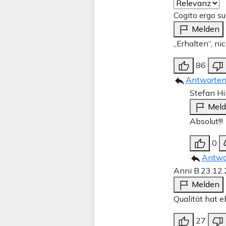
Cogito ergo 
Melden
„Erhalten“, ni
86
Antworte
Stefan Hi
Mel
Absolut!!!
0
Antwo
Anni B.
23.12
Melden
Qualität hat e
27