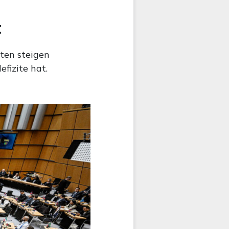
t
ten steigen
fizite hat.