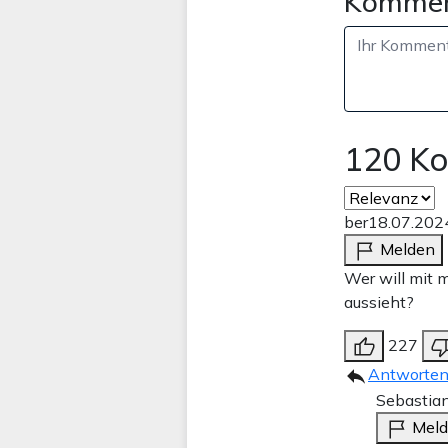
Kommen
120 K
ber
18.07.202
Melden
Wer will mit 
aussieht?
227
Antworte
Sebastia
Mel