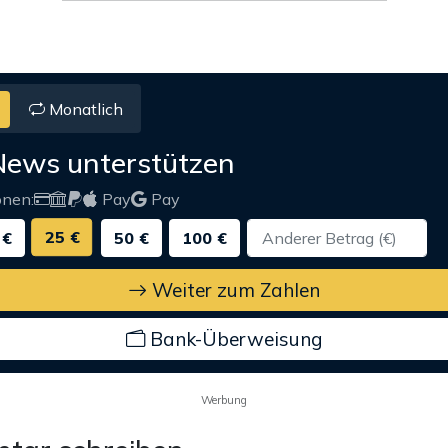
Monatlich
News unterstützen
onen:
Pay
Pay
25 €
 €
50 €
100 €
Weiter zum Zahlen
Bank-Überweisung
Werbung