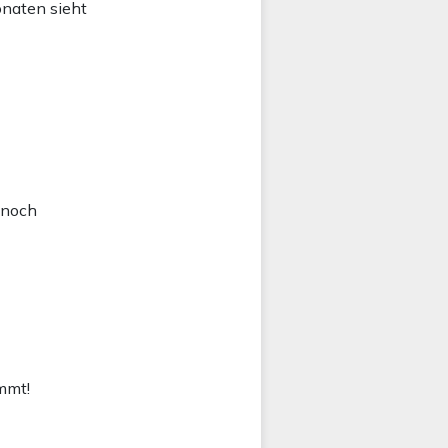
onaten sieht
 noch
mmt!