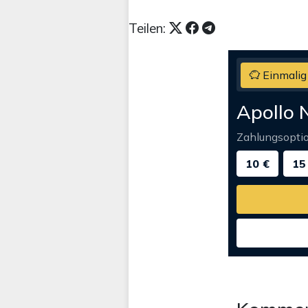
Teilen:
Einmalig
Apollo 
Zahlungsopti
10 €
15