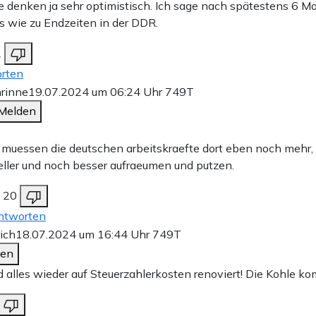
ie denken ja sehr optimistisch. Ich sage nach spätestens 6 M
us wie zu Endzeiten in der DDR.
2
rten
rinne
19.07.2024 um 06:24 Uhr
749T
Melden
muessen die deutschen arbeitskraefte dort eben noch mehr,
ller und noch besser aufraeumen und putzen.
20
ntworten
rich
18.07.2024 um 16:44 Uhr
749T
den
 alles wieder auf Steuerzahlerkosten renoviert! Die Kohle ko