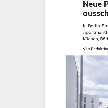
Neue 
aussch
In Berlin-P
Apartmenthä
Küchen, Bä
Von
Redaktio