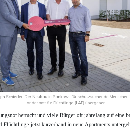
h Schieder: Der Neubau in Pankow „für schutzsuchende Menschen“ 
Landesamt für Flüchtlinge (LAF) übergeben
gsnot herrscht und viele Bürger oft jahrelang auf eine 
Flüchtlinge jetzt kurzerhand in neue Apartments unterge