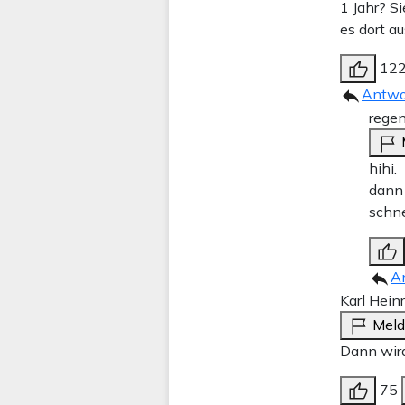
1 Jahr? S
es dort a
12
Antwo
regen
hihi.
dann 
schne
A
Karl Hein
Mel
Dann wird
75