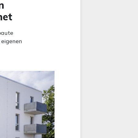
n
net
baute
 eigenen