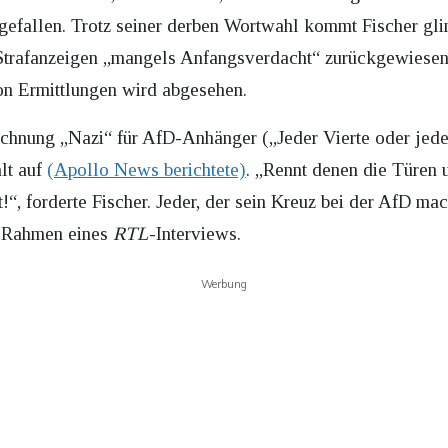
efallen. Trotz seiner derben Wortwahl kommt Fischer gli
 Strafanzeigen „mangels Anfangsverdacht“ zurückgewiesen
on Ermittlungen wird abgesehen.
nung „Nazi“ für AfD-Anhänger („Jeder Vierte oder jeder F
lt auf
(Apollo News berichtete)
. „Rennt denen die Türen 
!“, forderte Fischer. Jeder, der sein Kreuz bei der AfD mach
m Rahmen eines
RTL
-Interviews.
Werbung