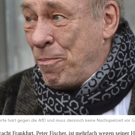
derte hart gegen die AfD und muss dennoch keine Nachspielzeit vor Ge
acht Frankfurt, Peter Fischer, ist mehrfach wegen seiner 