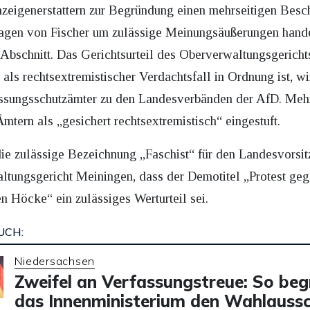
nzeigenerstattern zur Begründung einen mehrseitigen Besch
sagen von Fischer um zulässige Meinungsäußerungen hand
n Abschnitt. Das Gerichtsurteil des Oberverwaltungsgerich
ls rechtsextremistischer Verdachtsfall in Ordnung ist, w
assungsschutzämter zu den Landesverbänden der AfD. Meh
tern als „gesichert rechtsextremistisch“ eingestuft.
e zulässige Bezeichnung „Faschist“ für den Landesvorsit
tungsgericht Meiningen, dass der Demotitel „Protest gege
n Höcke“ ein zulässiges Werturteil sei.
UCH:
Niedersachsen
Zweifel an Verfassungstreue: So be
das Innenministerium den Wahlaussc