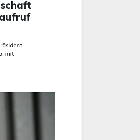
tschaft
aufruf
Präsident
a. mit