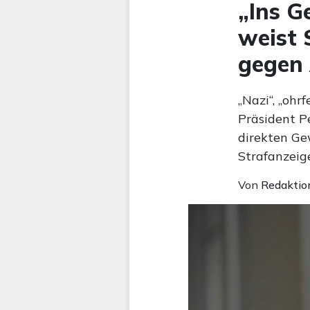
„Ins G
weist 
gegen
„Nazi“, „ohr
Präsident Pe
direkten Ge
Strafanzeig
Von
Redaktio