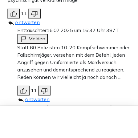
11
Antworten
Enttäuschter
16.07.2025 um 16:32 Uhr
387T
Melden
Statt 60 Polizisten 10-20 Kampfschwimmer oder
Fallschirmjäger, versehen mit dem Befehl, jeden
Angriff gegen Uniformierte als Mordversuch
anzusehen und dementsprechend zu reagieren.
Reden können wir vielleicht ja noch danach …
11
Antworten
Enttäuschter
16.07.2025 um 16:33 Uhr
387T
Dieser Artikel ist kostenlos für alle –
Melden
dank
Freunden von Apollo News »
Soll ich wirklich auf eine Freigabe warten, die
nicht kommt?