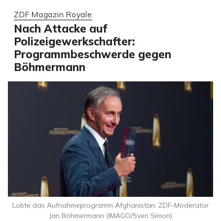
ZDF Magazin Royale
Nach Attacke auf
Polizeigewerkschafter:
Programmbeschwerde gegen
Böhmermann
Lobte das Aufnahmeprogramm Afghanistan: ZDF-Moderator
Jan Böhmermann (IMAGO/Sven Simon)