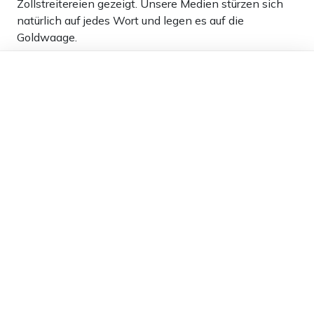
Zollstreitereien gezeigt. Unsere Medien stürzen sich
natürlich auf jedes Wort und legen es auf die
Goldwaage.
Dieser Artikel ist kostenlos für alle –
4
dank
Freunden von Apollo News »
Antworten
Hartmut Pilch
12.06.2025 um 16:13 Uhr
422T
Melden
Trumps Verschuldungsorgie, die alle
Einsparerfolge von Musk sinnlos macht, wird ihre
demotivierende Wirkung kaum verlieren.
-1
Antworten
MadMax
12.06.2025 um 13:53 Uhr
422T
Melden
Waren Musks Aussagen erfunden und erlogen? Wenn
ja, warum sollte ihm Donald dann verzeihen?