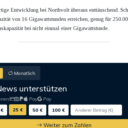
rtige Entwicklung bei Northvolt überaus enttäuschend. Sc
azität von 16 Gigawattstunden erreichen, genug für 250.
skapazität bei nicht einmal einer Gigawattstunde.
Monatlich
News unterstützen
onen:
Pay
Pay
25 €
 €
50 €
100 €
Weiter zum Zahlen