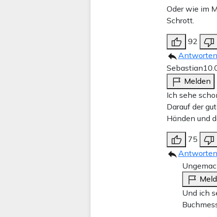
Oder wie im M
Schrott.
92
Antworte
Sebastian
10.
Melden
Ich sehe scho
Darauf der gu
Händen und da
75
Antworte
Ungemac
Mel
Und ich s
Buchmesse