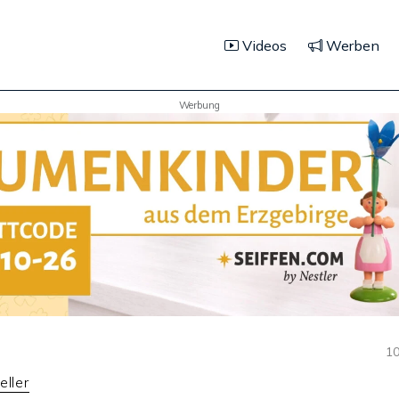
Videos
Werben
Werbung
10
eller