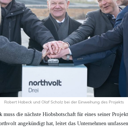
Robert Habeck und Olaf Scholz bei der Einweihung des Projekts
k muss die nächste Hiobsbotschaft für eines seiner Projek
orthvolt angekündigt hat, leitet das Unternehmen umfass