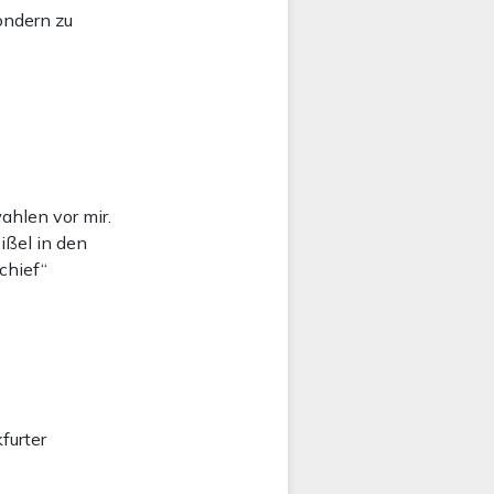
ondern zu
hlen vor mir.
ißel in den
chief“
furter