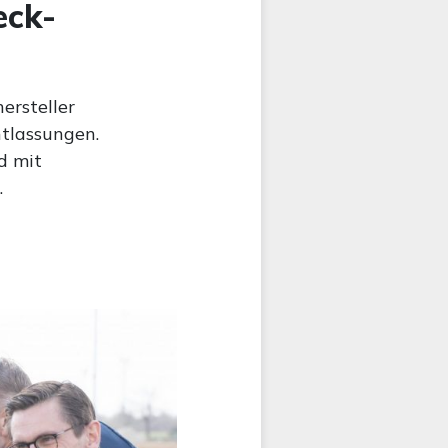
eck-
ersteller
tlassungen.
d mit
.