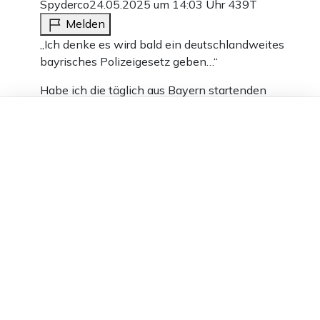
Spyderco
24.05.2025 um 14:03 Uhr
439T
Melden
,,Ich denke es wird bald ein deutschlandweites
bayrisches Polizeigesetz geben…“
Habe ich die täglich aus Bayern startenden
Remigrationsflieger verpasst?!
Dieser Artikel ist kostenlos für alle –
dank
Freunden von Apollo News »
4
Antworten
ship of fools
24.05.2025 um 14:06 Uhr
439T
Melden
Du verwechselst Anlass mit Ziel, so wie die
meisten hier.
Gib der Regierung Zitronen und sie machen
Bittermandeln draus.
-3