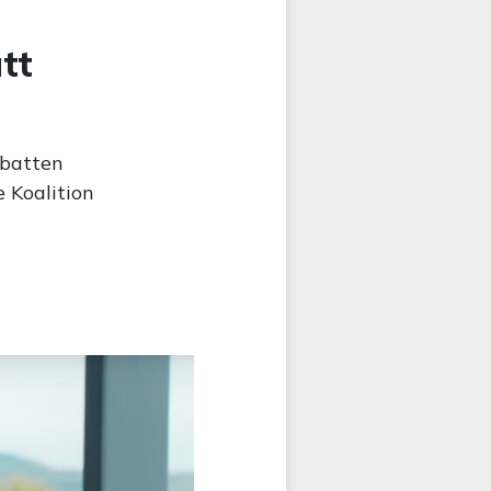
tt
ebatten
e Koalition