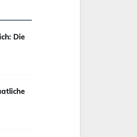
ch: Die
atliche