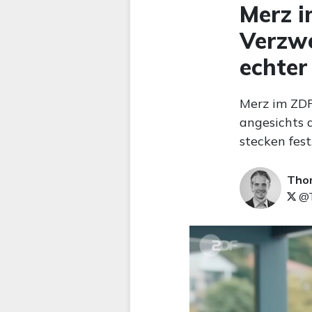
Merz 
Verzwe
echter
Merz im ZDF
angesichts d
stecken fest
Tho
@T