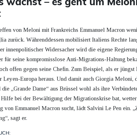
s wächst – es geht um Melon
t
Treffen von Meloni mit Frankreichs Emmanuel Macron weni
a zurück. Währenddessen mobilisiert Italiens Rechte lan
er innenpolitischer Widersacher wird die eigene Regierung
 er für seine kompromisslose Anti-Migrations-Haltung bekann
ch offen gegen seine Chefin. Zum Beispiel, als er jüngst M
 Leyen-Europa heraus. Und damit auch Giorgia Meloni, die
 die „Grande Dame“ aus Brüssel wohl als ihre Verbündete
Hilfe bei der Bewältigung der Migrationskrise bat, wetter
g von Emmanuel Macron sucht, lädt Salvini Le Pen ein. 
g“, sagt er.
UCH: