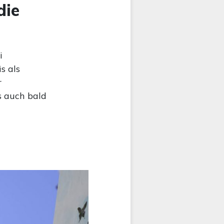
die
i
s als
r
es auch bald