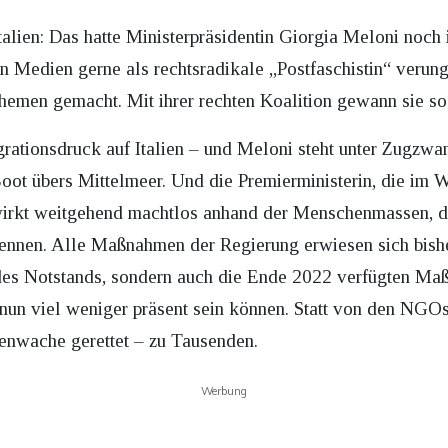
talien: Das hatte Ministerpräsidentin Giorgia Meloni noc
den Medien gerne als rechtsradikale „Postfaschistin“ verun
hemen gemacht. Mit ihrer rechten Koalition gewann sie s
Migrationsdruck auf Italien – und Meloni steht unter Zugz
oot übers Mittelmeer. Und die Premierministerin, die im 
irkt weitgehend machtlos anhand der Menschenmassen, die
ennen. Alle Maßnahmen der Regierung erwiesen sich bishe
g des Notstands, sondern auch die Ende 2022 verfügten M
r nun viel weniger präsent sein können. Statt von den NG
tenwache gerettet – zu Tausenden.
Werbung