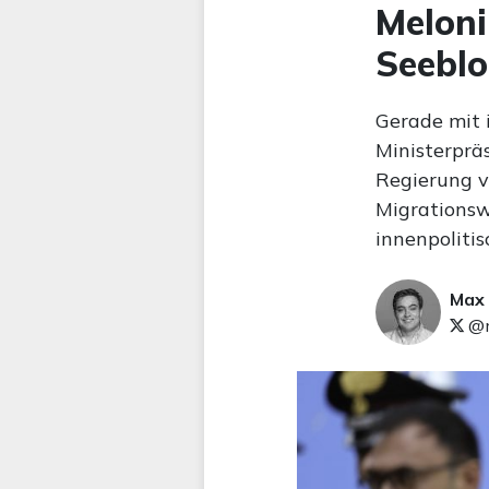
Meloni
Seebl
Gerade mit 
Ministerprä
Regierung v
Migrationswe
innenpoliti
Max
@m