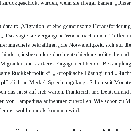
nd zurückgeschickt würden, wenn sie illegal kämen. „Unsere
t darauf: „Migration ist eine gemeinsame Herausforderung
t
„.
Das sagte sie vergangene Woche nach einem Treffen mi
gierungschefs bekräftigen „die Notwendigkeit, sich auf di
rhindern, insbesondere durch entschiedene politische und 
n Migranten, ein stärkeres Engagement bei der Bekämpfu
ame Rückkehrpolitik“. „Europäische Lösung“ und „Fluch
st plötzlich im Merkel-Sprech angelangt. Schon seit Mona
ch das lässt auf sich warten. Frankreich und Deutschland 
ten von Lampedusa aufnehmen zu wollen. Wie schon zu Me
 dem es wohl niemals kommen wird.