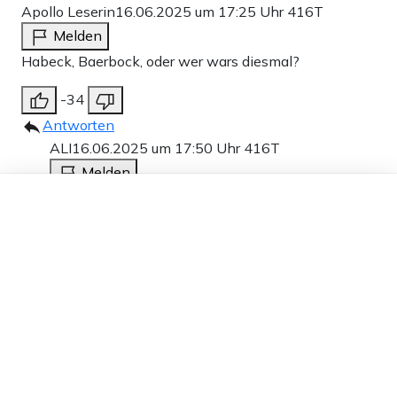
Apollo Leserin
16.06.2025 um 17:25 Uhr
416T
Melden
Habeck, Baerbock, oder wer wars diesmal?
-34
Antworten
ALI
16.06.2025 um 17:50 Uhr
416T
Melden
Dieser Artikel ist kostenlos für alle –
Alle zusammen!
dank
Freunden von Apollo News »
23
Antworten
Gulag von Hirschhausen
16.06.2025 um 21:56 Uhr
415T
Melden
Sie haben den traurigen Hosenanzug mit starrem
Blick vergessen. Die Schönheit an mit der man