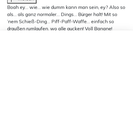
Boah ey… wie… wie dumm kann man sein, ey? Also so
als… als ganz normaler… Dings… Bürger halt! Mit so
’nem Schieß-Ding… Piff-Paff-Waffe… einfach so
draußen rumlaufen, wo alle gucken! Voll Banane!
Dieser Artikel ist kostenlos für alle –
Das check ich ja sogar! Und mein Kopf ist voll leer, ey,
dank
Freunden von Apollo News »
die Doktors sagen ich hab nur so… fünf… ne,
fünfunddreißig… IQ-Punkte!
Also voll wenig Schmalz in der Birne! Aber die Leute
mit der Knarre… boah… die sind noch viel, viel
dümmerer als wie ich! Hauptschuh-Schule… ne…
dumm halt!
-15
Antworten
Harald
24.05.2026 um 20:51 Uhr
74T
Melden