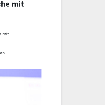
che mit
e mit
en.