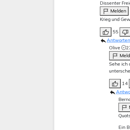
Dissenter Frei
Melden
Krieg und Gew
55
Antworte
Olive
2
Mel
Sehe ich 
untersche
14
Antwo
Bern
Quats
Ein B