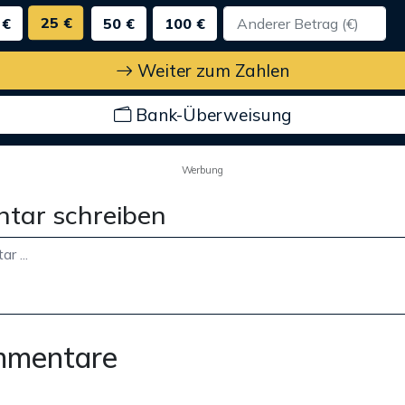
25 €
 €
50 €
100 €
Weiter zum Zahlen
Bank-Überweisung
Werbung
tar schreiben
mmentare