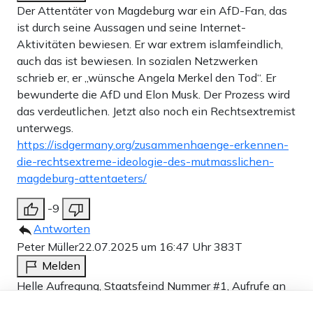
Der Attentäter von Magdeburg war ein AfD-Fan, das
ist durch seine Aussagen und seine Internet-
Aktivitäten bewiesen. Er war extrem islamfeindlich,
auch das ist bewiesen. In sozialen Netzwerken
schrieb er, er „wünsche Angela Merkel den Tod“. Er
bewunderte die AfD und Elon Musk. Der Prozess wird
das verdeutlichen. Jetzt also noch ein Rechtsextremist
unterwegs.
https://isdgermany.org/zusammenhaenge-erkennen-
die-rechtsextreme-ideologie-des-mutmasslichen-
magdeburg-attentaeters/
-9
Antworten
Peter Müller
22.07.2025 um 16:47 Uhr
383T
Melden
Helle Aufregung, Staatsfeind Nummer #1, Aufrufe an
die Bevölkerung inclusive Fahndung mit Bild? Um den
Dieser Artikel ist kostenlos für alle –