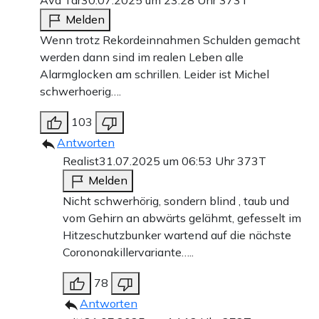
Ava Tar
30.07.2025 um 23:28 Uhr
373T
Melden
Wenn trotz Rekordeinnahmen Schulden gemacht
werden dann sind im realen Leben alle
Alarmglocken am schrillen. Leider ist Michel
schwerhoerig….
103
Antworten
Realist
31.07.2025 um 06:53 Uhr
373T
Melden
Nicht schwerhörig, sondern blind , taub und
vom Gehirn an abwärts gelähmt, gefesselt im
Hitzeschutzbunker wartend auf die nächste
Corononakillervariante…..
78
Antworten