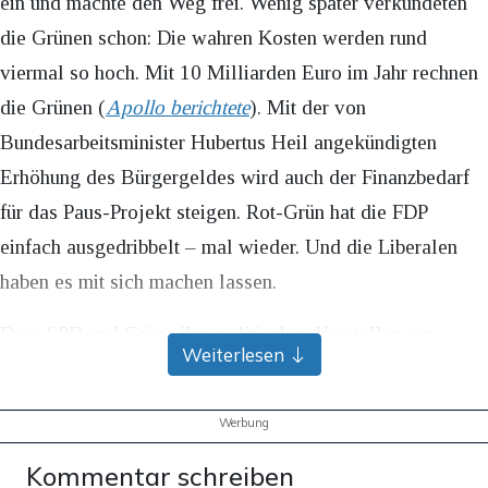
ein und machte den Weg frei. Wenig später verkündeten
die Grünen schon: Die wahren Kosten werden rund
viermal so hoch. Mit 10 Milliarden Euro im Jahr rechnen
die Grünen (
Apollo berichtete
). Mit der von
Bundesarbeitsminister Hubertus Heil angekündigten
Erhöhung des Bürgergeldes wird auch der Finanzbedarf
für das Paus-Projekt steigen. Rot-Grün hat die FDP
einfach ausgedribbelt – mal wieder. Und die Liberalen
haben es mit sich machen lassen.
Dass SPD und Grüne ihre politischen Vorstellungen
Weiterlesen
durchdrücken, kann man ihnen an sich nicht zum Vorwurf
machen. So falsch man das Vorhaben finden mag: Eine
Werbung
Partei, die an der Regierung ist, setzt logischerweise auch
Kommentar schreiben
ihre Ideen um. Es wäre an der FDP gewesen, das ganze zu