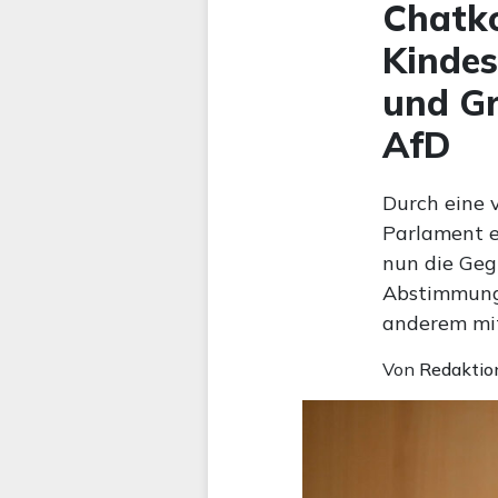
Chatko
Kindes
und G
AfD
Durch eine 
Parlament e
nun die Geg
Abstimmungs
anderem mi
Von
Redaktio