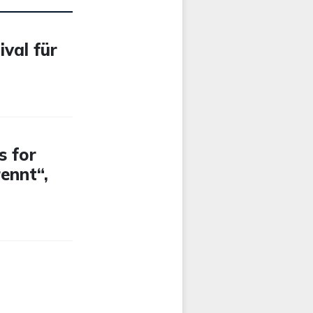
ival für
s for
ennt“,