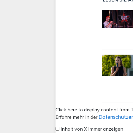
Inhalt
Click here to display content from T
von
Datenschutzer
Erfahre mehr in der
X
Inhalt von X immer anzeigen
anzeigen