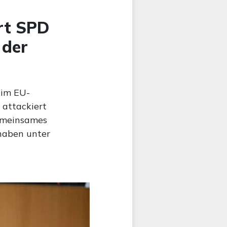
rt SPD
 der
 im EU-
 attackiert
emeinsames
rhaben unter