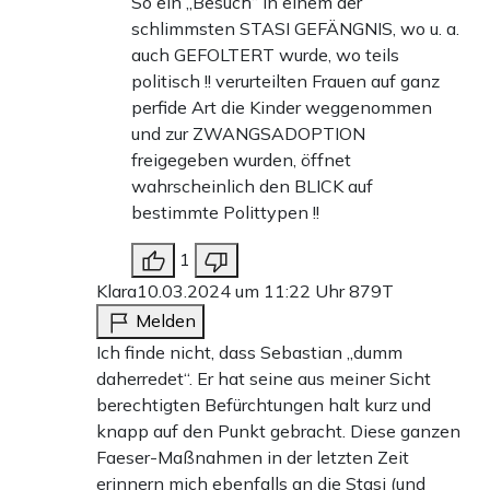
So ein „Besuch“ in einem der
schlimmsten STASI GEFÄNGNIS, wo u. a.
auch GEFOLTERT wurde, wo teils
politisch !! verurteilten Frauen auf ganz
perfide Art die Kinder weggenommen
und zur ZWANGSADOPTION
freigegeben wurden, öffnet
wahrscheinlich den BLICK auf
bestimmte Polittypen !!
1
Klara
10.03.2024 um 11:22 Uhr
879T
Melden
Ich finde nicht, dass Sebastian „dumm
daherredet“. Er hat seine aus meiner Sicht
berechtigten Befürchtungen halt kurz und
knapp auf den Punkt gebracht. Diese ganzen
Faeser-Maßnahmen in der letzten Zeit
erinnern mich ebenfalls an die Stasi (und