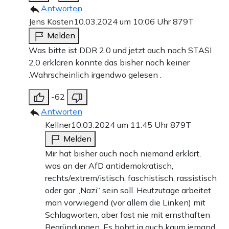
Antworten
Jens Kasten
10.03.2024 um 10:06 Uhr
879T
Melden
Was bitte ist DDR 2.0 und jetzt auch noch STASI
2.0 erklären konnte das bisher noch keiner
.Wahrscheinlich irgendwo gelesen .
-62
Antworten
Kellner
10.03.2024 um 11:45 Uhr
879T
Melden
Mir hat bisher auch noch niemand erklärt,
was an der AfD antidemokratisch,
rechts/extrem/istisch, faschistisch, rassistisch
oder gar „Nazi“ sein soll. Heutzutage arbeitet
man vorwiegend (vor allem die Linken) mit
Schlagworten, aber fast nie mit ernsthaften
Begründungen. Es bohrt ja auch kaum jemand