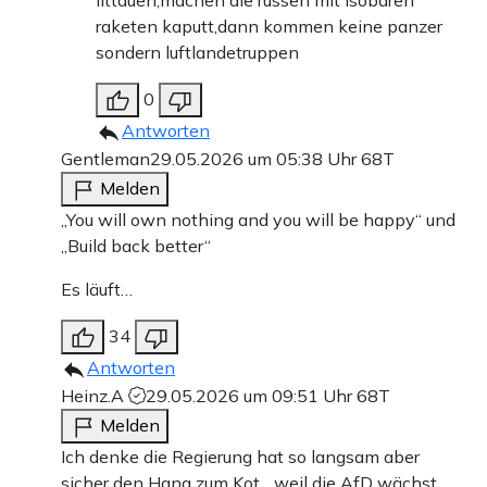
littauen,machen die russen mit isobaren
raketen kaputt,dann kommen keine panzer
sondern luftlandetruppen
0
Antworten
Gentleman
29.05.2026 um 05:38 Uhr
68T
Melden
„You will own nothing and you will be happy“ und
„Build back better“
Es läuft…
34
Antworten
Heinz.A
29.05.2026 um 09:51 Uhr
68T
Melden
Ich denke die Regierung hat so langsam aber
sicher den Hang zum Kot.., weil die AfD wächst