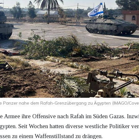
che Panzer nahe dem Rafah-Grenzübergang zu Ägypten (IMAGO/Cove
 Armee ihre Offensive nach Rafah im Süden Gazas. Inzwis
pten. Seit Wochen hatten diverse westliche Politiker ver
ssen zu einem Waffenstillstand zu drängen.