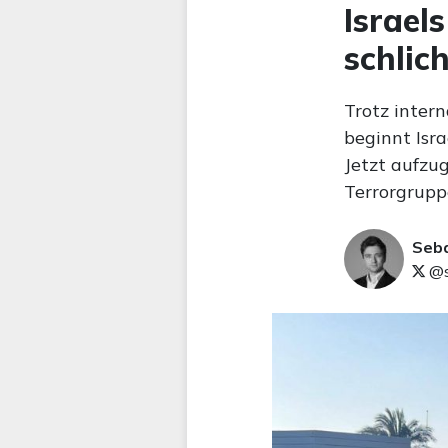
Israel
schlic
Trotz inter
beginnt Isra
Jetzt aufzu
Terrorgrupp
Seb
@s