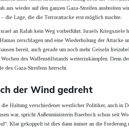
fah aus wieder auf den ganzen Gaza-Streifen ausbreiten wi
– die Lage, die die Terrorattacke erst möglich machte.
Israel an Rafah kein Weg vorbeiführt. Israels Kriegsziele 
en, Hamas zerschlagen und eine Wiederholung der Attacke
rpausen bereit, auch gerade um noch mehr Geiseln freizub
 Wochen des Waffenstillstands weiterzukämpfen. Denn der
e des Gaza-Streifens herrscht.
ich der Wind gedreht
t die Haltung verschiedener westlicher Politiker, auch i
ausen war, spricht Außenministerin Baerbock schon seit W
nd“. Klar gekoppelt ist dies dann immer an die Forderung 