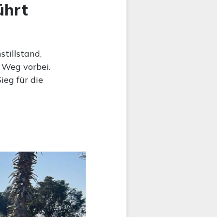
ührt
tillstand,
n Weg vorbei.
ieg für die