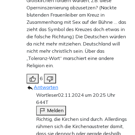
Großkirchen fordern würden, z.B. diese
Operninszenierung abzusetzen? (Nackte
blutenden Frauenleiber am Kreuz in
Zusammenhang mit Sex auf der Bühne … das
zieht das Symbol des Kreuzes doch etwas in
die falsche Richtung.) Die Deutschen würden
da nicht mehr mitziehen. Deutschland will
nicht mehr christlich sein. Über das
„Toleranz-Wort“ marschiert eine andere
Religion ein.
6
Antworten
Wortleser
02.11.2024 um 20:25 Uhr
644T
Melden
Richtig, die Kirchen sind durch. Allerdings
rühmen sich die Kirchenaustreter damit,
dass sie dennoch oder gerade deshalb