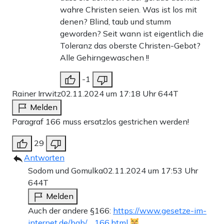
wahre Christen seien. Was ist los mit
denen? Blind, taub und stumm
geworden? Seit wann ist eigentlich die
Toleranz das oberste Christen-Gebot?
Alle Gehirngewaschen !!
-1
Rainer Irrwitz
02.11.2024 um 17:18 Uhr
644T
Melden
Paragraf 166 muss ersatzlos gestrichen werden!
29
Antworten
Sodom und Gomulka
02.11.2024 um 17:53 Uhr
644T
Melden
Auch der andere §166:
https://www.gesetze-im-
internet.de/bgb/__166.html