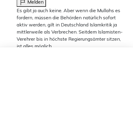
Melden
Es gibt ja auch keine. Aber wenn die Mullahs es
fordern, müssen die Behörden natürlich sofort
aktiv werden, gilt in Deutschland Islamkritik ja
mittlerweile als Verbrechen. Seitdem Islamisten-
Verehrer bis in höchste Regierungsämter sitzen,
ist alles möglich.
Dieser Artikel ist kostenlos für alle –
7
dank
Freunden von Apollo News »
Antworten
Wortleser
02.11.2024 um 20:17 Uhr
644T
Melden
Es gibt keine Straftat.
7
Antworten
Pauker Ollie
03.11.2024 um 00:22 Uhr
644T
Melden