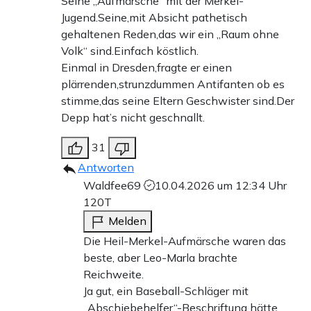
Seine „Aufmärsche“ mit der Merkel-
Jugend.Seine,mit Absicht pathetisch
gehaltenen Reden,das wir ein „Raum ohne
Volk“ sind.Einfach köstlich.
Einmal in Dresden,fragte er einen
plärrenden,strunzdummen Antifanten ob es
stimme,das seine Eltern Geschwister sind.Der
Depp hat’s nicht geschnallt.
31
Antworten
Waldfee69
10.04.2026 um 12:34 Uhr
120T
Melden
Die Heil-Merkel-Aufmärsche waren das
beste, aber Leo-Marla brachte
Reichweite.
Ja gut, ein Baseball-Schläger mit
„Abschiebehelfer“-Beschriftung hätte