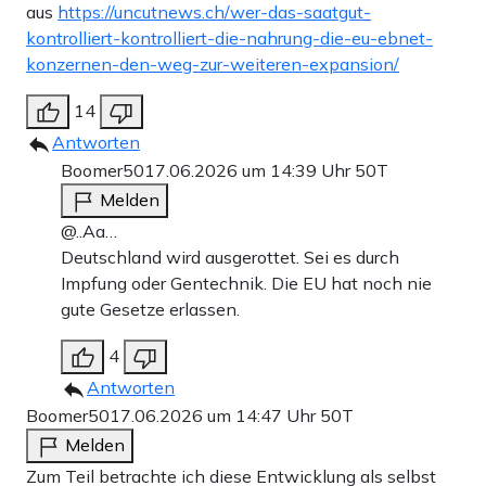
aus
https://uncutnews.ch/wer-das-saatgut-
kontrolliert-kontrolliert-die-nahrung-die-eu-ebnet-
konzernen-den-weg-zur-weiteren-expansion/
14
Antworten
Boomer50
17.06.2026 um 14:39 Uhr
50T
Melden
@..Aa…
Deutschland wird ausgerottet. Sei es durch
Impfung oder Gentechnik. Die EU hat noch nie
gute Gesetze erlassen.
4
Antworten
Boomer50
17.06.2026 um 14:47 Uhr
50T
Melden
Zum Teil betrachte ich diese Entwicklung als selbst