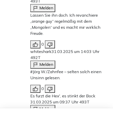
493T
Melden
Lassen Sie ihn doch. Ich revanchiere
„orange guy“ regelmäßig mit dem
„Mongolen“ und es macht mir wirklich
Freude.
0
whiteshark
31.03.2025 um 14:03 Uhr
492T
Melden
#Jörg W./Zahnfee – selten solch einen
Unsinn gelesen.
0
Es furzt die Hex', es stinkt der Bock
31.03.2025 um 09:37 Uhr
493T
Melden
Dieser Artikel ist kostenlos für alle –