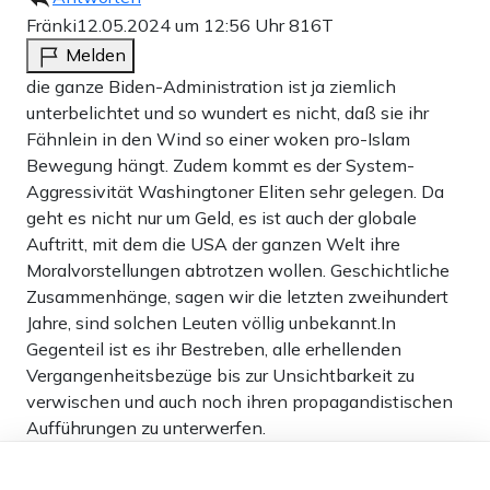
Fränki
12.05.2024 um 12:56 Uhr
816T
Melden
die ganze Biden-Administration ist ja ziemlich
unterbelichtet und so wundert es nicht, daß sie ihr
Fähnlein in den Wind so einer woken pro-Islam
Bewegung hängt. Zudem kommt es der System-
Aggressivität Washingtoner Eliten sehr gelegen. Da
geht es nicht nur um Geld, es ist auch der globale
Auftritt, mit dem die USA der ganzen Welt ihre
Moralvorstellungen abtrotzen wollen. Geschichtliche
Zusammenhänge, sagen wir die letzten zweihundert
Jahre, sind solchen Leuten völlig unbekannt.In
Gegenteil ist es ihr Bestreben, alle erhellenden
Vergangenheitsbezüge bis zur Unsichtbarkeit zu
verwischen und auch noch ihren propagandistischen
Aufführungen zu unterwerfen.
Man muß sich wirklich fragen, wo diese
Dieser Artikel ist kostenlos für alle –
Hemmungslosigkeit und Willkür ihre Wurzeln hat.
dank
Freunden von Apollo News »