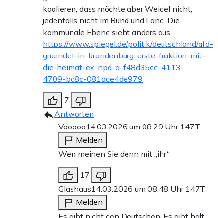
koalieren, dass möchte aber Weidel nicht,
jedenfalls nicht im Bund und Land. Die
kommunale Ebene sieht anders aus.
https://www.spiegel.de/politik/deutschland/afd-
gruendet-in-brandenburg-erste-fraktion-mit-
die-heimat-ex-npd-a-f48d35cc-4113-
4709-bc8c-081aae4de979
7
Antworten
Voopoo
14.03.2026 um 08:29 Uhr
147T
Melden
Wen meinen Sie denn mit „ihr“
17
Glashaus
14.03.2026 um 08:48 Uhr
147T
Melden
Es gibt nicht den Deutschen. Es gibt halt