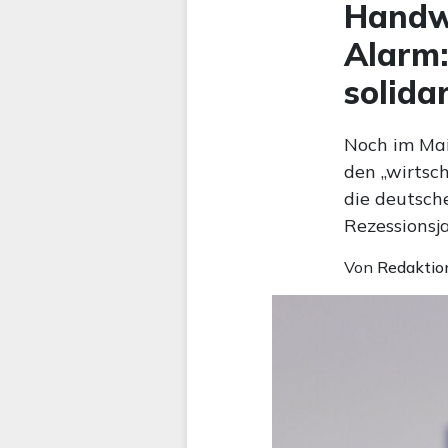
Handwe
Alarm:
solida
Noch im Mai
den „wirtsch
die deutsche
Rezessionsja
Von
Redaktio