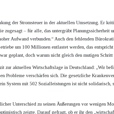
nkung der Stromsteuer in der aktuellen Umsetzung. Er kriti
ie zugesagt – für alle, das untergräbt Planungssicherheit 
 hoher Aufwand verbunden.“ Auch den fehlenden Bürokratiea
etriebe um 100 Millionen entlastet werden, das entspricht
 zwar geplant, doch warum nicht gleich den mutigen Schrit
zit zur aktuellen Wirtschaftslage in Deutschland: „Wir bef
len Probleme verschärfen sich. Die gesetzliche Krankenvers
ein System mit 502 Sozialleistungen ist nicht solidarisch,
eutlicher Unterschied zu seinen Äußerungen vor wenigen Mon
timistisch zeigte. Darauf gefragt, ob er ihr den „wirtscha