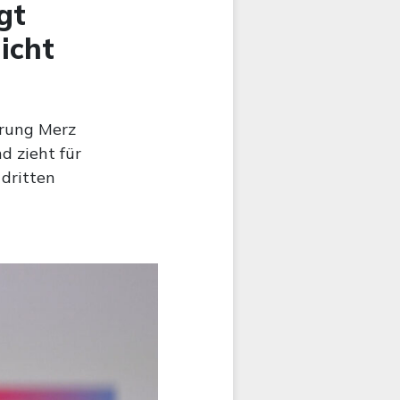
gt
icht
erung Merz
d zieht für
 dritten