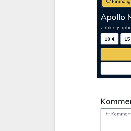
Einmalig
Apollo 
Zahlungsopti
10 €
15
Kommen