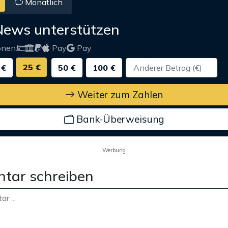
Monatlich
News unterstützen
onen:
Pay
Pay
25 €
 €
50 €
100 €
Weiter zum Zahlen
Bank-Überweisung
Werbung
tar schreiben