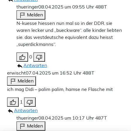
thueringer
08.04.2025 um 09:55 Uhr
488T
Melden
N-kuesse hiessen nun mal so in der DDR. sie
waren lecker und „bueckware“. alle kinder liebten
sie. das westdeutsche equivalent dazu heisst
„superdickmanns“.
0
Antworten
erwischt
07.04.2025 um 16:52 Uhr
488T
Melden
ich mag Didi – palim palim, hamse ne Flasche mit
1
Antworten
thueringer
08.04.2025 um 10:17 Uhr
487T
Melden