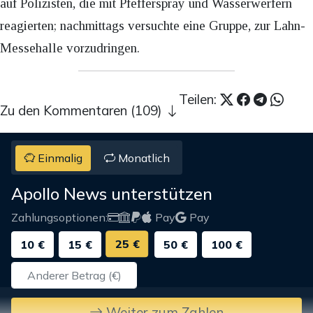
auf Polizisten, die mit Pfefferspray und Wasserwerfern
reagierten; nachmittags versuchte eine Gruppe, zur Lahn-
Messehalle vorzudringen.
Teilen:
Zu den Kommentaren (109)
Einmalig
Monatlich
Apollo News unterstützen
Zahlungsoptionen:
Pay
Pay
25 €
10 €
15 €
50 €
100 €
Weiter zum Zahlen