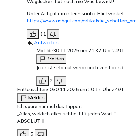
Wegducken hat noch nie Was bewirkt!
Unter Achgut ein interessanter Blickwinkel:
https://www.achgut.com/artikel/die_schatten_a
11
Antworten
Matilde
30.11.2025 um 21:32 Uhr
249T
Melden
Ja er ist sehr gut wenn auch verstörend.
2
Enttäuschter3.0
30.11.2025 um 20:17 Uhr
249T
Melden
Ich spare mir mal das Tippen:
„Alles, wirklich alles richtig, Effi, jedes Wort. “
ABSOLUT !!!
5