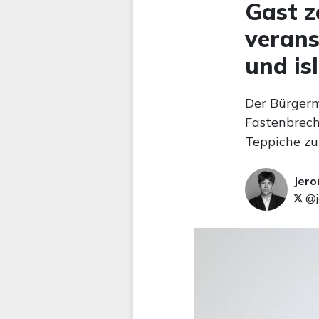
Gast z
veran
und is
Der Bürgerm
Fastenbrech
Teppiche zu
Jer
@j