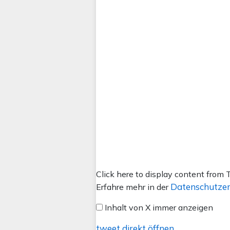
Inhalt
Click here to display content from T
von
Datenschutzer
Erfahre mehr in der
X
Inhalt von X immer anzeigen
anzeigen
tweet direkt öffnen