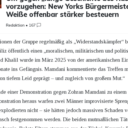
vorzugehen: New Yorks Bürgermeiste
Weiße offenbar stärker besteuern
Redaktion
•
167
onen der Gruppe regelmäßig als „Widerstandskämpfer“ be
iz öffentlich einen „moralischen, militärischen und politi
d Khalil wurde im März 2025 von der amerikanischen E
onate ins Gefängnis. Mamdani kommentierte das Treffen 
on tiefem Leid geprägt – und zugleich von großem Mut.“
e einer Demonstration gegen Zohran Mamdani zu einem
stration heraus warfen zwei Männer improvisierte Spreng
odierten nicht – sie hätten jedoch massiven Schaden v
rasch festgenommen werden. Die beiden mutmaßlichen Täte