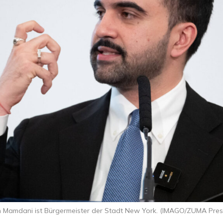
 Mamdani ist Bürgermeister der Stadt New York. (IMAGO/ZUMA Pres