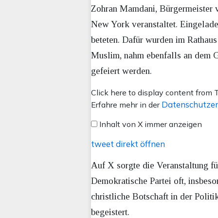
Zohran Mamdani, Bürgermeister v
New York veranstaltet. Eingelade
beteten. Dafür wurden im Rathaus
Muslim, nahm ebenfalls an dem Ge
gefeiert werden.
Inhalt
Click here to display content from T
von
Datenschutzer
Erfahre mehr in der
X
Inhalt von X immer anzeigen
anzeigen
tweet direkt öffnen
Auf X sorgte die Veranstaltung f
Demokratische Partei oft, insbeso
christliche Botschaft in der Poli
begeistert.