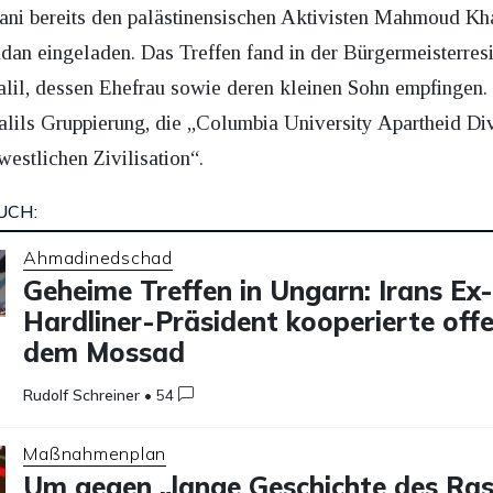
i bereits den palästinensischen Aktivisten Mahmoud Kh
n eingeladen. Das Treffen fand in der Bürgermeisterresi
l, dessen Ehefrau sowie deren kleinen Sohn empfingen. De
ils Gruppierung, die „Columbia University Apartheid Div
westlichen Zivilisation“.
UCH:
Ahmadinedschad
Geheime Treffen in Ungarn: Irans Ex
Hardliner-Präsident kooperierte off
dem Mossad
Rudolf Schreiner
•
54
Maßnahmenplan
Um gegen „lange Geschichte des Ra