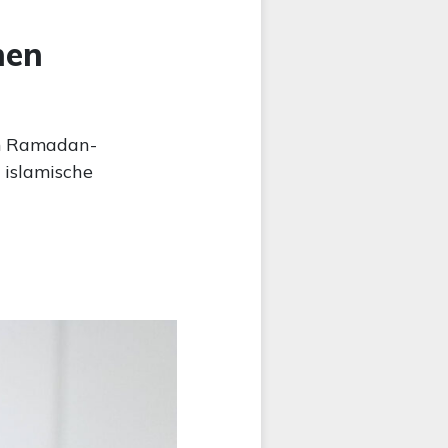
hen
um Ramadan-
 islamische