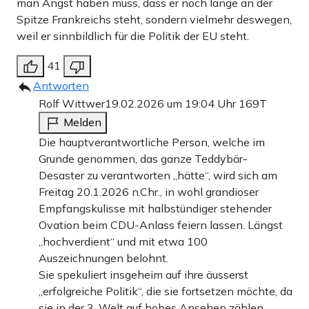
man Angst haben muss, dass er noch lange an der
Spitze Frankreichs steht, sondern vielmehr deswegen,
weil er sinnbildlich für die Politik der EU steht.
41
Antworten
Rolf Wittwer
19.02.2026 um 19:04 Uhr
169T
Melden
Die hauptverantwortliche Person, welche im
Grunde genommen, das ganze Teddybär-
Desaster zu verantworten „hätte“, wird sich am
Freitag 20.1.2026 n.Chr., in wohl grandioser
Empfangskulisse mit halbstündiger stehender
Ovation beim CDU-Anlass feiern lassen. Längst
„hochverdient“ und mit etwa 100
Auszeichnungen belohnt.
Sie spekuliert insgeheim auf ihre äusserst
„erfolgreiche Politik“, die sie fortsetzen möchte, da
sie in der 3. Welt auf hohes Ansehen zählen