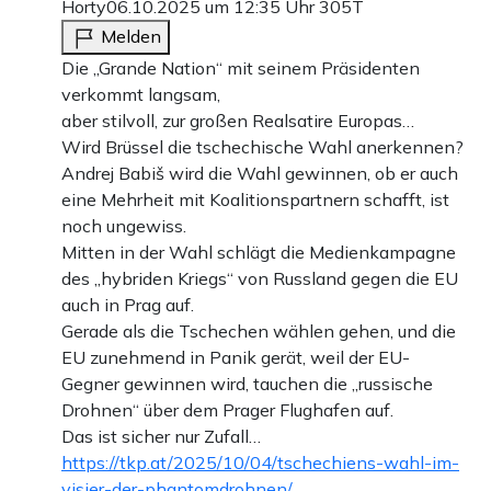
Horty
06.10.2025 um 12:35 Uhr
305T
Melden
Die „Grande Nation“ mit seinem Präsidenten
verkommt langsam,
aber stilvoll, zur großen Realsatire Europas…
Wird Brüssel die tschechische Wahl anerkennen?
Andrej Babiš wird die Wahl gewinnen, ob er auch
eine Mehrheit mit Koalitionspartnern schafft, ist
noch ungewiss.
Mitten in der Wahl schlägt die Medienkampagne
des „hybriden Kriegs“ von Russland gegen die EU
auch in Prag auf.
Gerade als die Tschechen wählen gehen, und die
EU zunehmend in Panik gerät, weil der EU-
Gegner gewinnen wird, tauchen die „russische
Drohnen“ über dem Prager Flughafen auf.
Das ist sicher nur Zufall…
https://tkp.at/2025/10/04/tschechiens-wahl-im-
visier-der-phantomdrohnen/