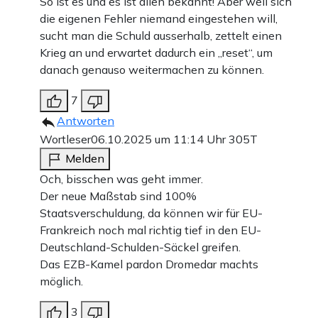
So ist es und es ist allen bekannt! Aber weil sich
die eigenen Fehler niemand eingestehen will,
sucht man die Schuld ausserhalb, zettelt einen
Krieg an und erwartet dadurch ein „reset“, um
danach genauso weitermachen zu können.
7
Antworten
Wortleser
06.10.2025 um 11:14 Uhr
305T
Melden
Och, bisschen was geht immer.
Der neue Maßstab sind 100%
Staatsverschuldung, da können wir für EU-
Frankreich noch mal richtig tief in den EU-
Deutschland-Schulden-Säckel greifen.
Das EZB-Kamel pardon Dromedar machts
möglich.
3