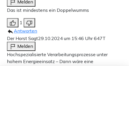
Melden
Das ist mindestens ein Doppelwumms
1
Antworten
Der Horst Sagt
29.10.2024 um 15:46 Uhr
647T
Melden
Hochspezialisierte Verarbeitungsprozesse unter
hohem Energieeinsatz – Dann wäre eine
Preiserhöhung fällig. Keine Schliessung und Verlust
Dieser Artikel ist kostenlos für alle –
des KnowHows.
dank
Freunden von Apollo News »
1
Antworten
Erni
29.10.2024 um 12:24 Uhr
647T
Melden
Jetzt weiß ich auch, wo der Ausdruck: „Hol‘ mal die
Flex“, herkommt.