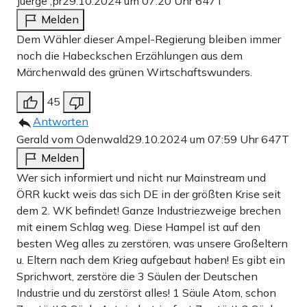
Juerge ,pr
29.10.2024 um 07:20 Uhr
647T
Melden
Dem Wähler dieser Ampel-Regierung bleiben immer
noch die Habeckschen Erzählungen aus dem
Märchenwald des grünen Wirtschaftswunders.
45
Antworten
Gerald vom Odenwald
29.10.2024 um 07:59 Uhr
647T
Melden
Wer sich informiert und nicht nur Mainstream und
ÖRR kuckt weis das sich DE in der größten Krise seit
dem 2. WK befindet! Ganze Industriezweige brechen
mit einem Schlag weg. Diese Hampel ist auf den
besten Weg alles zu zerstören, was unsere Großeltern
u. Eltern nach dem Krieg aufgebaut haben! Es gibt ein
Sprichwort, zerstöre die 3 Säulen der Deutschen
Industrie und du zerstörst alles! 1 Säule Atom, schon