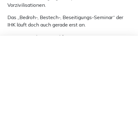
Vorzivilisationen.
Das „Bedroh-, Bestech-, Beseitigungs-Seminar“ der
IHK läuft doch auch gerade erst an.
Kommt Zeit, kommt Kalifat.
Dieser Artikel ist kostenlos für alle –
dank
Freunden von Apollo News »
16
Antworten
Elle Basswood
29.11.2025 um 20:38 Uhr
252T
Melden
Guter Kalifat ist teuer. Macht nichts bezahlt man
von der Steuer.
0
Antworten
Bürger
29.11.2025 um 12:59 Uhr
252T
Melden