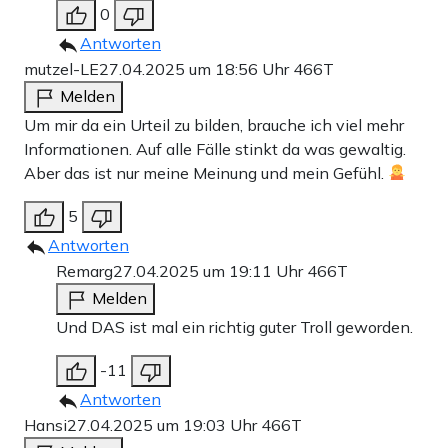
0
Antworten
Werbung
mutzel-LE
27.04.2025 um 18:56 Uhr
466T
Melden
Um mir da ein Urteil zu bilden, brauche ich viel mehr
Informationen. Auf alle Fälle stinkt da was gewaltig.
Aber das ist nur meine Meinung und mein Gefühl.
5
Antworten
Remarg
27.04.2025 um 19:11 Uhr
466T
Melden
Und DAS ist mal ein richtig guter Troll geworden.
Die USA verbleiben derweil im Konflikt neutral. So sagte
-11
US-Präsident Donald Trump am Freitag: „Ich stehe Indien
Antworten
und Pakistan nahe. Sie kämpfen seit tausend Jahren in
Hansi
27.04.2025 um 19:03 Uhr
466T
Kaschmir (…). An dieser Grenze gibt es seit 1500 Jahren