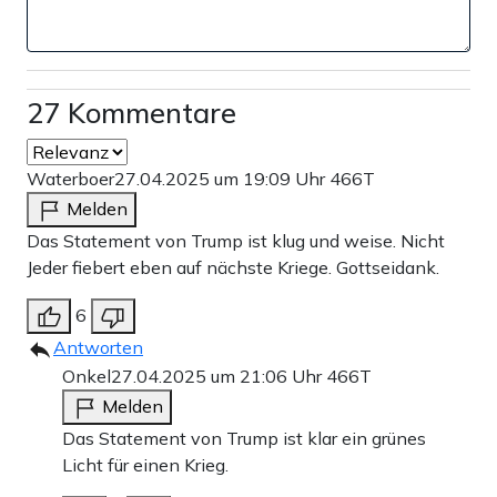
hat sich der Anteil von Pakistanern und Indern in der
westlichen Welt deutlich erhöht. Insbesondere in London
war dies in den letzten Tagen zu spüren. Dort stießen etwa
27 Kommentare
am Samstag Pakistaner und Inder bei Demonstrationen
aufeinander. 2021 lebten in London rund 320.000 in
Waterboer
27.04.2025 um 19:09 Uhr
466T
Indien geborene Menschen und rund 130.000 in Pakistan
Melden
Das Statement von Trump ist klug und weise. Nicht
geborene Menschen.
Jeder fiebert eben auf nächste Kriege. Gottseidank.
Erste internationale Versuche, die Krise zwischen
6
Pakistan und Indien beizulegen, haben bislang zu keinen
Antworten
Ergebnissen geführt. Saudi-Arabien und ausgerechnet der
Onkel
27.04.2025 um 21:06 Uhr
466T
Iran boten sich als Zwischenhändler für Verhandlungen
Melden
zwischen den beiden Ländern an – bislang offenbar ohne
Das Statement von Trump ist klar ein grünes
Licht für einen Krieg.
großen Erfolg.