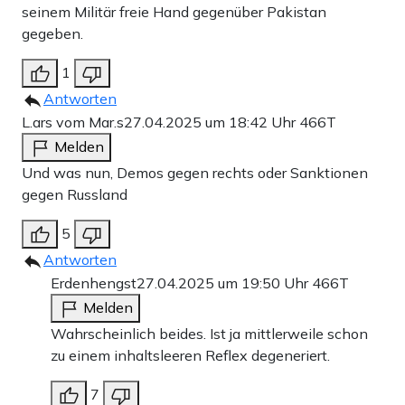
seinem Militär freie Hand gegenüber Pakistan
Teilen:
Zu den Kommentaren (27)
gegeben.
1
Einmalig
Monatlich
Antworten
L.ars vom Mar.s
27.04.2025 um 18:42 Uhr
466T
Apollo News unterstützen
Melden
Zahlungsoptionen:
Pay
Pay
Und was nun, Demos gegen rechts oder Sanktionen
gegen Russland
25 €
10 €
15 €
50 €
100 €
5
Antworten
Erdenhengst
27.04.2025 um 19:50 Uhr
466T
Weiter zum Zahlen
Melden
Wahrscheinlich beides. Ist ja mittlerweile schon
Bank-Überweisung
zu einem inhaltsleeren Reflex degeneriert.
7