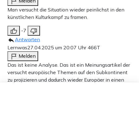
Melden
Man versucht die Situation wieder peinlichst in den
künstlichen Kulturkampf zu framen.
-7
Antworten
Lernwas
27.04.2025 um 20:07 Uhr
466T
Melden
Das ist keine Analyse. Das ist ein Meinungsartikel der
versucht europäische Themen auf den Subkontinent
zu projizieren und dadurch wieder Europäer in einen
fremden Konflikt zu verwickeln.
Dieser Artikel ist kostenlos für alle –
dank
Freunden von Apollo News »
-5
Antworten
jochen winter
27.04.2025 um 20:29 Uhr
466T
Melden
Interessant! Zitate? Beispiele?