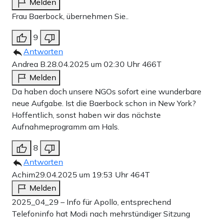
Melden
Spannungen. Sie werden es auf die eine oder andere
Frau Baerbock, übernehmen Sie..
Weise lösen.“ Eigentlich gelten Indien und die USA als
9
enge Verbündete – so verzichtete Indien etwa nach
Antworten
Trumps Zollankündigung Anfang April auf
Andrea B.
28.04.2025 um 02:30 Uhr
466T
Gegenmaßnahmen. Der indische Premierminister
Melden
Narendra Modi gilt auch politisch als Trump nahestehend.
Da haben doch unsere NGOs sofort eine wunderbare
neue Aufgabe. Ist die Baerbock schon in New York?
In den nächsten Tagen wird sich wohl entscheiden, ob der
Hoffentlich, sonst haben wir das nächste
Aufnahmeprogramm am Hals.
Konflikt doch noch abkühlen wird. Die derzeitigen
Aussagen von beiden Seiten weisen jedoch nicht darauf
8
hin. Pakistans Eisenbahnminister Hanif Abbasi sagte etwa
Antworten
Achim
29.04.2025 um 19:53 Uhr
464T
erst am Sonntag: „Unsere Atomraketen sind keine
Melden
Dekoration. Sie wurden für Indien hergestellt.“
2025_04_29 – Info für Apollo, entsprechend
Telefoninfo hat Modi nach mehrstündiger Sitzung