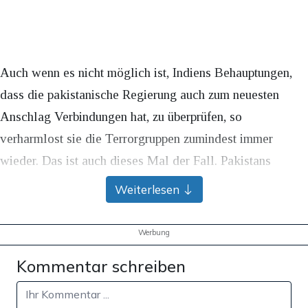
Auch wenn es nicht möglich ist, Indiens Behauptungen,
dass die pakistanische Regierung auch zum neuesten
Anschlag Verbindungen hat, zu überprüfen, so
verharmlost sie die Terrorgruppen zumindest immer
wieder. Das ist auch dieses Mal der Fall. Pakistans
stellvertretender Premierminister und Außenminister,
Weiterlesen
Ishaq Dar, sagte etwa am Freitag über den Anschlag: „Die
Täter des Angriffs in Kaschmir könnten Freiheitskämpfer
Werbung
gewesen sein.“
Kommentar schreiben
Zunehmend verlagert sich der Konflikt zwischen Pakistan
und Indien auch in den Westen. Durch legale Migration