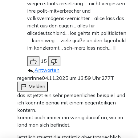
wegen staatszersetzung … nicht vergessen
ihre polit-mitverbrecher und
volksvermögens-vernichter… alice lass das
nicht aus den augen… alles für
alicedeutschland… los gehts mit politidioten
… kann weg … viele grüße an den lügenbold
im kanzleramt… sch-merz lass nach… !!!
15
Antworten
regenrinne
04.11.2025 um 13:59 Uhr
277T
Melden
das ist jetzt ein sehr persoenliches beispiel, und
ich koennte genau mit einem gegenteiligen
kontern.
kommt auch immer ein wenig darauf an, wo im
land man sich befindet.
letztlich stuetzt die statistik aber tatsaechlich