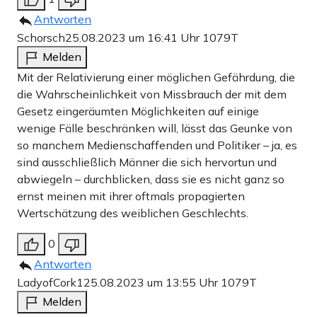
Schwarzer mit ihren 80 Jahren tatsächlich nicht mehr die
Antworten
Jüngste und ihre Positionen, beispielsweise zum
Schorsch
25.08.2023 um 16:41 Uhr
1079T
Ukrainekrieg, sind gelinde gesagt streitbar – doch ihre
Melden
Aussagen in dem
Spiegel
-Interview
von Dienstag, auf das
Mit der Relativierung einer möglichen Gefährdung, die
die Wahrscheinlichkeit von Missbrauch der mit dem
sich Böhmermann bezieht, sind zutreffend, nicht fahrig.
Gesetz eingeräumten Möglichkeiten auf einige
wenige Fälle beschränken will, lässt das Geunke von
Beispielsweise benennt sie die Tatsache, dass es unter
so manchem Medienschaffenden und Politiker – ja, es
jungen Leuten den Trend gibt, trans zu sein. Als der
sind ausschließlich Männer die sich hervortun und
Spiegel
das nicht glaubt, erläutert sie: Die Zahl der
abwiegeln – durchblicken, dass sie es nicht ganz so
ernst meinen mit ihrer oftmals propagierten
Menschen, die sich für trans halten, ist innerhalb weniger
Wertschätzung des weiblichen Geschlechts.
Jahre in der ganzen westlichen Welt extrem gestiegen,
0
vor allem unter Jugendlichen. Etwa 80 Prozent von denen
Antworten
sind Mädchen.“ Diese Zahlen sind keine
LadyofCork1
25.08.2023 um 13:55 Uhr
1079T
Verschwörungstheorie, sondern auch unter Fachleuten
Melden
inzwischen allgemein bekannt. Aber was soll man sagen,