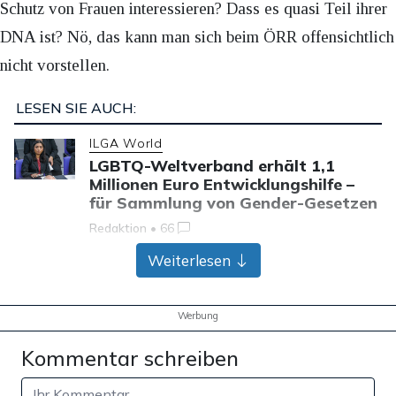
Schutz von Frauen interessieren? Dass es quasi Teil ihrer
DNA ist? Nö, das kann man sich beim ÖRR offensichtlich
nicht vorstellen.
LESEN SIE AUCH:
ILGA World
LGBTQ-Weltverband erhält 1,1
Millionen Euro Entwicklungshilfe –
für Sammlung von Gender-Gesetzen
Redaktion
•
66
Weiterlesen
Nordrhein-Westfalen
Meldestelle beklagt in Bericht zu
Queerfeindlichkeit
Werbung
„Mikroaggressionen“ – Probleme
sollen von Rechten und Christen
Kommentar schreiben
ausgehen