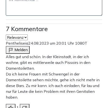
Marie Rahenbrock
•
182
Inhalt
Click here to display content from Twitter.
von
Datenschutzerklärung von X
Erfahre mehr in der
.
X
7 Kommentare
Inhalt von X immer anzeigen
anzeigen
tweet direkt öffnen
Pentheliseia
24.08.2023 um 20:01 Uhr
1080T
Und dann gibt es noch den bekanntlich sehr charmanten
Melden
Jan Böhmermann. Er kommentiere Dienstag die kritischen
Alles gut und schön. In der Kleinstadt, in der ich
wohne, gibt es mittlerweile auch Pissoirs in den
Anmerkungen Alice Schwarzers zum
Damentoiletten.
Selbstbestimmungsgesetz mit diesen Worten: „Alice
Da ich keine Frauen mit Schwengel in der
Schwarzer hat so einiges gehört, ihr scheinen Dinge,
Damentoilette sehen möchte, gehe ich nicht mehr in
diese Bars. Zu mir kann. ich auch einladen, für lau und
befürchten tut sie auch so ganz viel. Eigentlich eine ganz
nur für Leute die kein Problem mit ihren Genitalien
normale 80jährige, die auf ihren letzten Metern gerne
haben.
hätte, das alles so bleibt, wie es niemals war.“ Nun ist
1